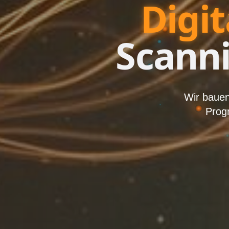
Digit
Scann
Wir bauen
Prog