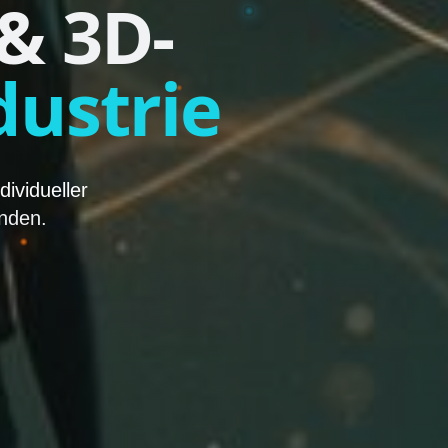
& 3D-
dustrie
ividueller
nden.